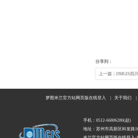
分享到：
上一篇：
DMGIS
梦图米兰官方站网页版在线登入
|
关于我们
|
手机：0512-66806280(赵)
地址：苏州市高新区科发路10
米兰官方站网页版在线登入-