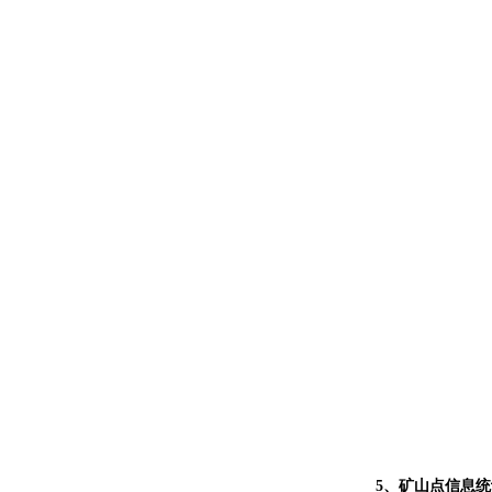
5、
矿山点信息统