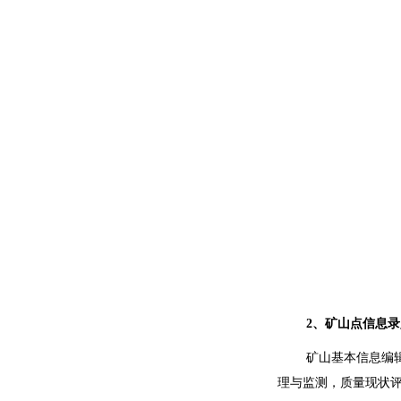
2
、矿山点信息录
矿山基本信息编
理与监测，质量现状