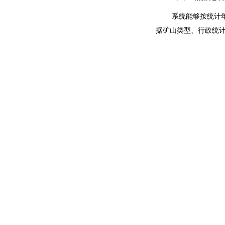
系统能够按统计
据矿山类型、行政统计