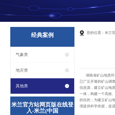
您的位置：
米兰
经典案例
气象类
地灾类
湖南省矿山地质环境
已广泛开展的矿山调
其他类
信息源，建立矿山地
一体，构建一个高效
的目的；为建立矿山
米兰官方站网页版在线登
境提供科学依据，促
入-米兰(中国