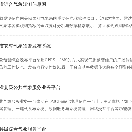
西省综合气象观测信息网
象观测信息网是陕西省气象局的重要信息化软件项目，实现对地面、雷达
气象等各类观测指标的全域统计分析与数据检索展示，并可实现观测网络
西省农村气象预警发布系统
象预警综合发布平台采用GPRS＋SMS的方式实现气象预警信息的广播传输，
己的工作状态。发布内容制作好以后，平台自动将数据传送给各个预警终
安徽省县级公共气象服务业务平台
共气象服务业务平台建立在DMGIS基础地理信息平台上，主要囊括了如
案管理、一键式发布系统、数据服务与系统管理、网络交互平台等功能模
西县级综合气象服务平台