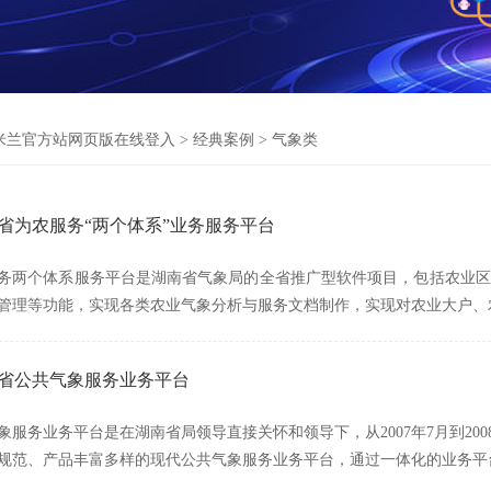
米兰官方站网页版在线登入
>
经典案例
>
气象类
南省为农服务“两个体系”业务服务平台
务两个体系服务平台是湖南省气象局的全省推广型软件项目，包括农业区
管理等功能，实现各类农业气象分析与服务文档制作，实现对农业大户、
南省公共气象服务业务平台
象服务业务平台是在湖南省局领导直接关怀和领导下，从2007年7月到20
规范、产品丰富多样的现代公共气象服务业务平台，通过一体化的业务平