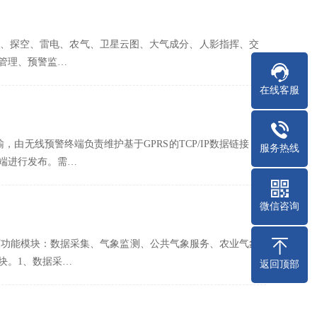
、探空、雷电、农气、卫星云图、大气成分、人影指挥、交
管理、预警监…
在线客服
由无线预警终端负责维护基于GPRS的TCP/IP数据链接，
服务热线
端进行发布。需…
微信咨询
下功能模块：数据采集、气象监测、公共气象服务、农业气象
块。1、数据采…
返回顶部