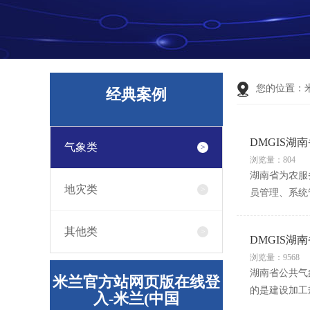
您的位置：
经典案例
DMGIS湖
气象类
浏览量：804
湖南省为农服
地灾类
员管理、系统
其他类
DMGIS湖
浏览量：9568
湖南省公共气
米兰官方站网页版在线登
的是建设加工
入-米兰(中国