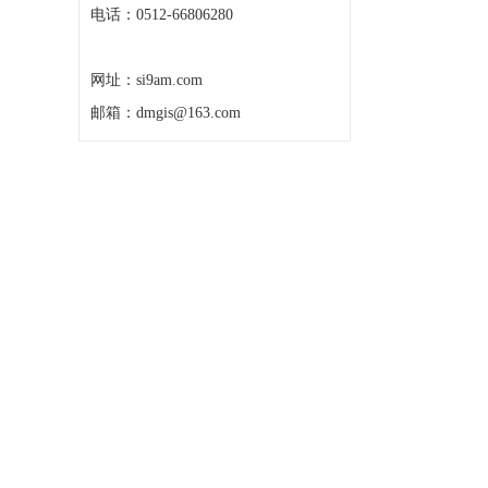
电话：0512-66806280
网址：si9am.com
邮箱：dmgis@163.com