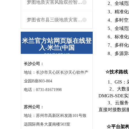
梦图地质灾害风险双控智…
2、全域范围
3、精准化的
梦图省市县三级地质灾害…
4、多时空尺
5、全域范围
6、标准化的
米兰官方站网页版在线登
7、多样化的
入-米兰(中国
8、多源异构
CONTACT US
长沙公司：
☆
技术路线
地址：长沙市天心区长沙天心软件产
业园B座803-804
1、GIS：采
2、大数据：在
电话：0731-81671998
DMGIS-S
3、云服务：
苏州公司：
直接对接数据
地址：苏州市高新区科发路101号致
远国际商务大厦南楼503室
☆
平台架