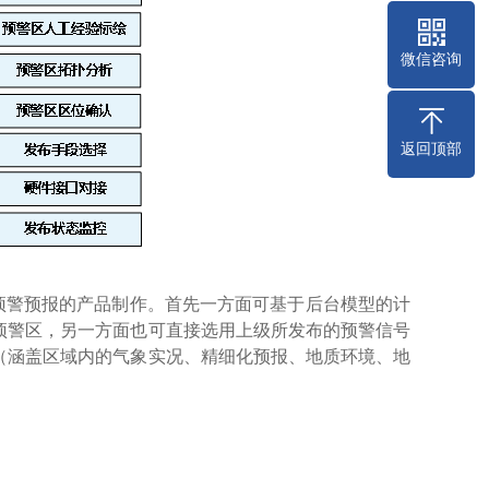
微信咨询
返回顶部
预警预报的产品制作。首先一方面可基于后台模型的计
预警区，另一方面也可直接选用上级所发布的预警信号
（涵盖区域内的气象实况、精细化预报、地质环境、地