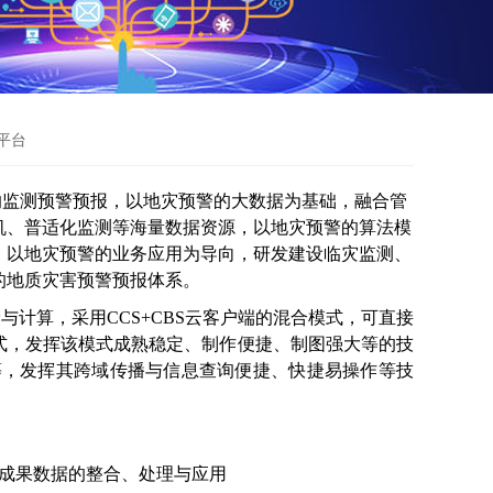
平台
的监测预警预报，以地灾预警的大数据为基础，融合管
机、普适化监测等海量数据资源，以地灾预警的算法模
，以地灾预警的业务应用为导向，研发建设临灾监测、
的地质灾害预警预报体系。
计算，采用CCS+CBS云客户端的混合模式，可直接
式，发挥该模式成熟稳定、制作便捷、制图强大等的技
等，发挥其跨域传播与信息查询便捷、快捷易操作等技
目成果数据的整合、处理与应用