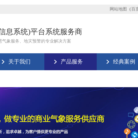
网站地图
（
百
理信息系统)平台系统服务商
慧气象服务、地灾预警的专业解决方案
关于我们
产品服务
经典案例
米兰官方站网页版在线登入-米兰(中国