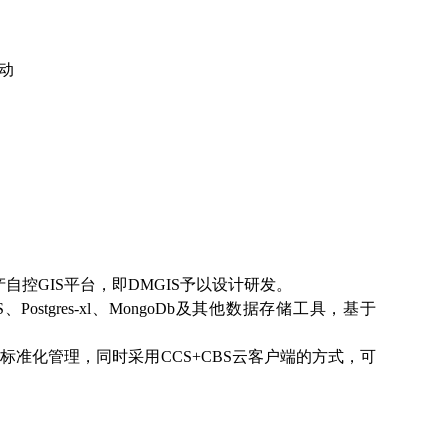
动
自控GIS平台，即DMGIS予以设计研发。
gres-xl、MongoDb及其他数据存储工具，基于
化管理，同时采用CCS+CBS云客户端的方式，可