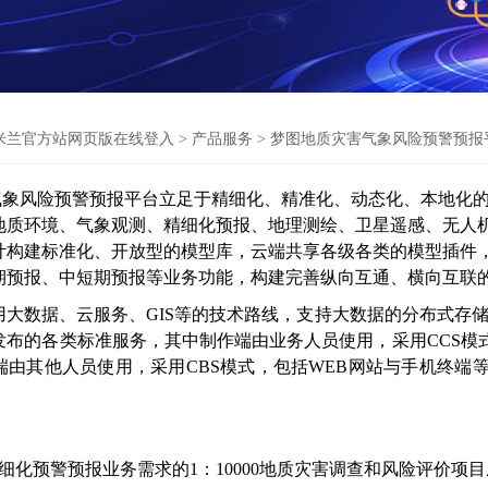
米兰官方站网页版在线登入
>
产品服务
>
梦图地质灾害气象风险预警预报
气象风险预警预报平台立足于精细化、精准化、动态化、本地化
地质环境、气象观测、精细化预报、地理测绘、卫星遥感、无人
计构建标准化、开放型的模
型库，云端共享各级各类的模型插件
期预报、中短期预报等业务功能，构建完善纵向互通、横向互联
数据、云服务、GIS等的技术路线，支持大数据的分布式存储与
发布的各类标准服务，其中制作端由业务人员使用，采用CCS模
端由其他人员使用，采用CBS模式，包括WEB网站与手机终端
化预警预报业务需求的1：10000地质灾害调查和风险评价项