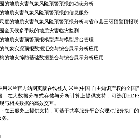
的地质灾害气象风险预警预报的动态分析
地质灾害气象风险预警预报的信息服务
度的地质灾害气象风险预警预报分析与省市县三级预警预报联
全天候多手段的地质灾害临灾监测
地质灾害预警预报模型库与模型后台管理
气象实况预报数据汇交与综合展示分析应用
的地灾综防基础数据整合与综合展示分析应用
用米兰官方站网页版在线登入-米兰(中国 自主知识产权的全国产
大数据分布式存储与分析计算上提供支持，可选用HDFS、Post
DE实现与相关数据的高效交互。
在云服务上提供支持，可基于共享服务平台实现对服务接口的标准
服务。
构