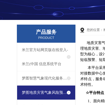
您的位置：
产品服务
PRODUCT
地质灾害
理地质灾害、
米兰官方站网页版在线登入-
型为核心，设
短临预警、短
米兰(中国 信息系统平台
本平台采用大
对接数据中心
梦图智慧气象现代化服务…
术特点，服务
术特性。
梦图地质灾害气象风险预…
☆
平台特点
1、面向精细