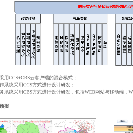
采用CCS+CBS云客户端的混合模式；
作系统采用CCS方式进行设计研发；
务系统采用CBS方式进行设计研发，包括WEB网站与移动端，
警预报