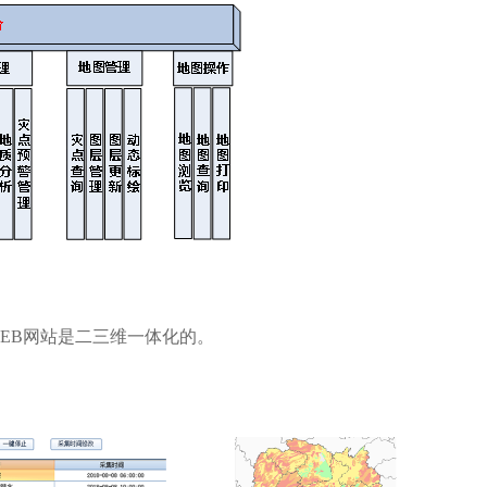
WEB网站是二三维一体化的。