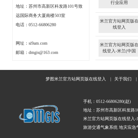
行业应用
地址：苏州市高新区科发路101号致
远国际商务大厦南楼503室
米兰官方站网页版
电话：0512-66806280
线登入
网址：si9am.com
米兰官方站网页版
线登入-米兰(中国
邮箱：dmgis@163.com
梦图米兰官方站网页版在线登入
|
关于我们
|
手机：0512-66806280(赵)
地址：苏州市高新区科发路10
米兰官方站网页版在线登入-
旅游交通气象系统
地灾应急