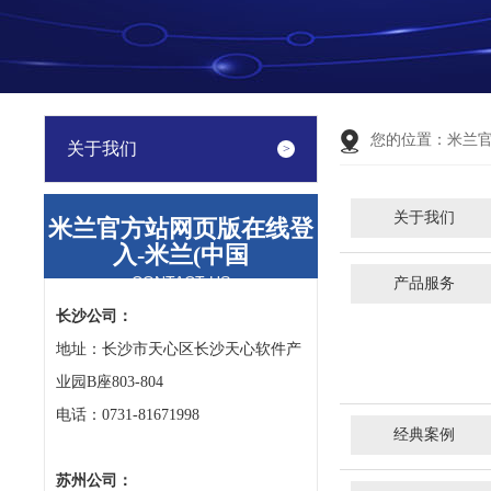
您的位置：
米兰
关于我们
关于我们
米兰官方站网页版在线登
入-米兰(中国
CONTACT US
产品服务
长沙公司：
地址：长沙市天心区长沙天心软件产
业园B座803-804
电话：0731-81671998
经典案例
苏州公司：