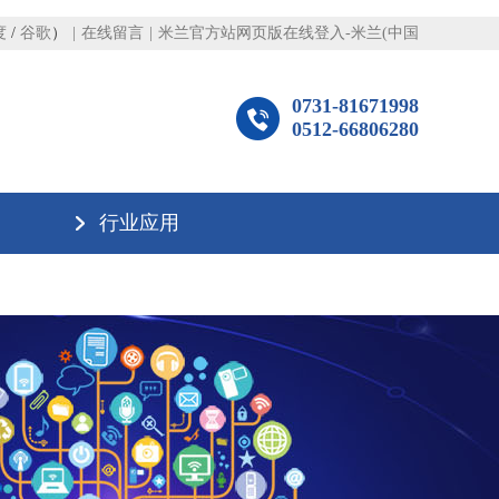
度
/
谷歌
）
|
在线留言
|
米兰官方站网页版在线登入-米兰(中国
0731-81671998
0512-66806280
行业应用