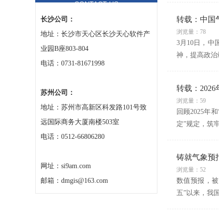
CONTACT US
转载：中国
长沙公司：
浏览量：78
地址：长沙市天心区长沙天心软件产
3月10日，
业园B座803-804
神，提高政治
电话：0731-81671998
转载：202
苏州公司：
浏览量：59
地址：苏州市高新区科发路101号致
回顾2025
远国际商务大厦南楼503室
定”规定，筑
电话：0512-66806280
铸就气象预
网址：si9am.com
浏览量：52
邮箱：dmgis@163.com
数值预报，被
五”以来，我