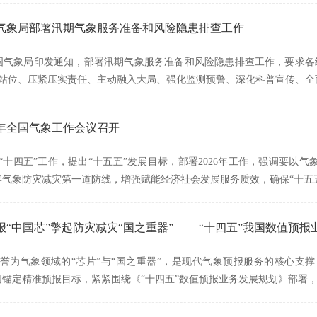
气象局部署汛期气象服务准备和风险隐患排查工作
中国气象局印发通知，部署汛期气象服务准备和风险隐患排查工作，要求
站位、压紧压实责任、主动融入大局、强化监测预警、深化科普宣传、全
6年全国气象工作会议召开
年和“十四五”工作，提出“十五五”发展目标，部署2026年工作，强调要
牢气象防灾减灾第一道防线，增强赋能经济社会发展服务质效，确保“十五
报“中国芯”擎起防灾减灾“国之重器” ——“十四五”我国数值预
誉为气象领域的“芯片”与“国之重器”，是现代气象预报服务的核心支
国锚定精准预报目标，紧紧围绕《“十四五”数值预报业务发展规划》部署