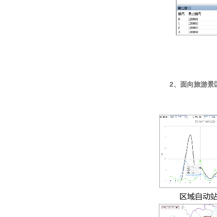
2、面向旅游景区