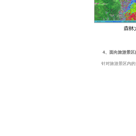
4、面向旅游景区
针对旅游景区内的突