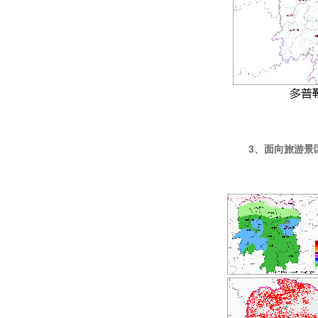
3、面向旅游景区