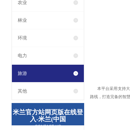
农业
林业
环境
电力
旅游
本平台采用支持大数
其他
路线，打造完备的智
米兰官方站网页版在线登
入-米兰(中国
CONTACT US