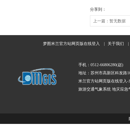
分享到：
上一篇：
暂无数据
梦图米兰官方站网页版在线登入
|
关于我们
|
手机：0512-66806280(赵)
地址：苏州市高新区科发路10
米兰官方站网页版在线登入-
旅游交通气象系统
地灾应急