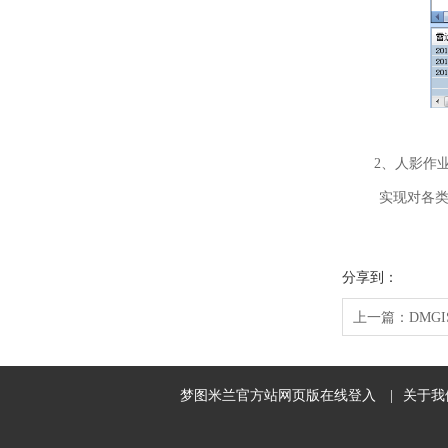
2、人影作业
实现对各
分享到：
上一篇：
DMG
梦图米兰官方站网页版在线登入
|
关于我