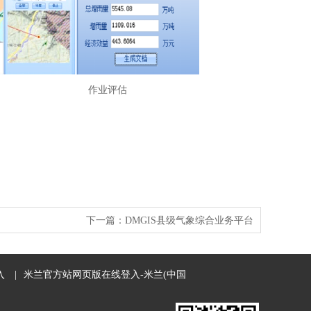
 作业评估
下一篇：
DMGIS县级气象综合业务平台
入
|
米兰官方站网页版在线登入-米兰(中国