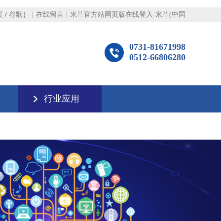
度
/
谷歌
）
|
在线留言
|
米兰官方站网页版在线登入-米兰(中国
0731-81671998
0512-66806280
行业应用