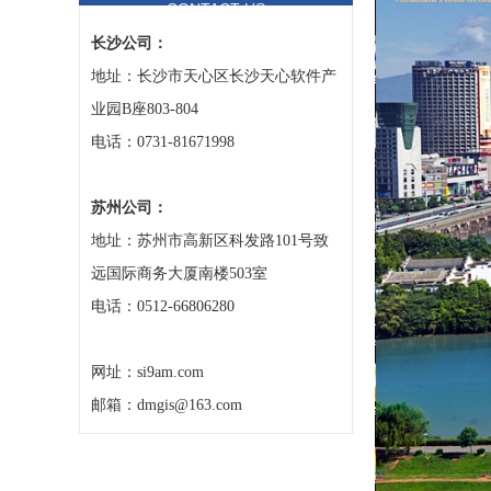
CONTACT US
长沙公司：
地址：长沙市天心区长沙天心软件产
业园B座803-804
电话：0731-81671998
苏州公司：
地址：苏州市高新区科发路101号致
远国际商务大厦南楼503室
电话：0512-66806280
网址：si9am.com
邮箱：dmgis@163.com