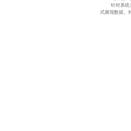
针对系统
式展现数据。