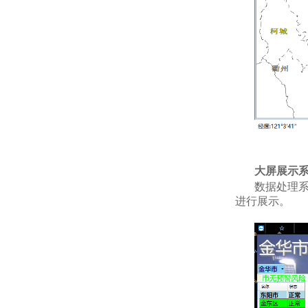
大屏展示
数据处理
进行展示。