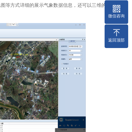
图等方式详细的展示气象数据信息，还可以三维的方
微信咨询
返回顶部