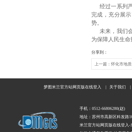
经过一系列
完成，充分展示
势。
未来，我们
为保障人民生命
分享到：
上一篇：
怀化市地质
梦图米兰官方站网页版在线登入
|
关于我们
|
手机：0512-66806280(赵)
地址：苏州市高新区科发路10
米兰官方站网页版在线登入-