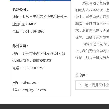
CONTACT US
系统阐述了坚持和加
长沙公司：
利用方式根本转变、
地址：长沙市天心区长沙天心软件产
党中央赋予自然资源
职责，要以习近平总
业园B座803-804
求，深化理论制度创
电话：0731-81671998
保障。围绕落实新型
习近平总书记关于自
苏州公司：
上，我们要结合学习
地址：苏州市高新区科发路101号致
保护，加快推进人与
远国际商务大厦南楼503室
电话：0512-66806280
分享到：
网址：si9am.com
上一篇：
提升应对极
邮箱：dmgis@163.com