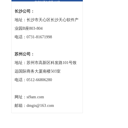
CONTACT US
长沙公司：
地址：长沙市天心区长沙天心软件产
业园B座803-804
电话：0731-81671998
苏州公司：
地址：苏州市高新区科发路101号致
远国际商务大厦南楼503室
电话：0512-66806280
网址：si9am.com
邮箱：dmgis@163.com