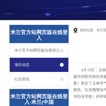
您的位置：
米兰
米兰官方站网页版在线登
入
米兰官方站网页版在线登入
项目动态
4月19日，玉林
建共同防范和应对
行业资讯
案》制定了玉林市
橙色、红色预警信
米兰官方站网页版在线登
等职业学校）的停
入-米兰(中国