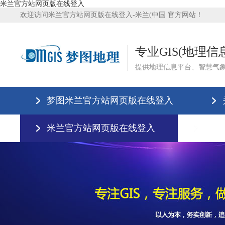
米兰官方站网页版在线登入
欢迎访问米兰官方站网页版在线登入-米兰(中国 官方网站！
专业GIS(地理
提供地理信息平台、智慧气
梦图米兰官方站网页版在线登入
米兰官方站网页版在线登入
米兰