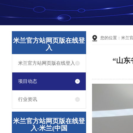
您的位置：
米兰
米兰官方站网页版在线登
入
“山
米兰官方站网页版在线登入
项目动态
行业资讯
米兰官方站网页版在线登
入-米兰(中国